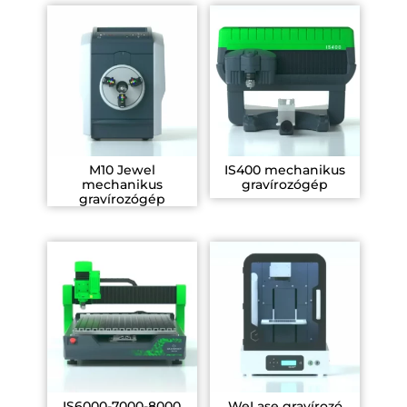
M10 Jewel
IS400 mechanikus
mechanikus
gravírozógép
gravírozógép
IS6000-7000-8000
WeLase gravírozó