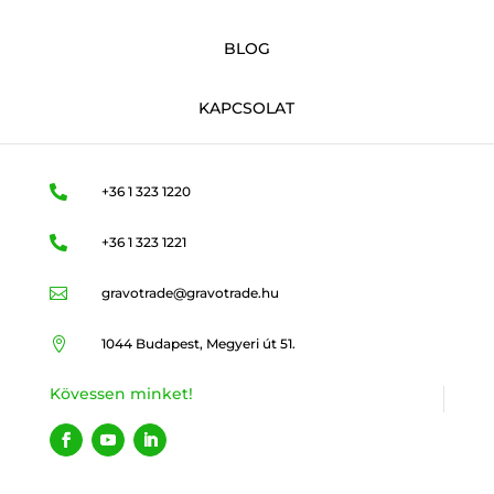
BLOG
KAPCSOLAT

+36 1 323 1220

+36 1 323 1221

gravotrade@gravotrade.hu

1044 Budapest, Megyeri út 51.
Kövessen minket!