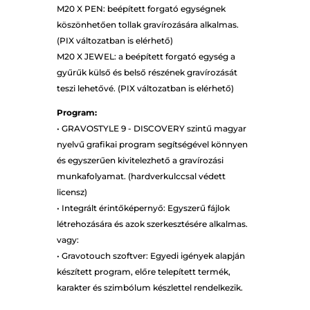
M20 X PEN: beépített forgató egységnek
köszönhetően tollak gravírozására alkalmas.
(PIX változatban is elérhető)
M20 X JEWEL: a beépített forgató egység a
gyűrűk külső és belső részének gravírozását
teszi lehetővé. (PIX változatban is elérhető)
Program:
• GRAVOSTYLE 9 - DISCOVERY szintű magyar
nyelvű grafikai program segítségével könnyen
és egyszerűen kivitelezhető a gravírozási
munkafolyamat. (hardverkulccsal védett
licensz)
• Integrált érintőképernyő: Egyszerű fájlok
létrehozására és azok szerkesztésére alkalmas.
vagy:
• Gravotouch szoftver: Egyedi igények alapján
készített program, előre telepített termék,
karakter és szimbólum készlettel rendelkezik.