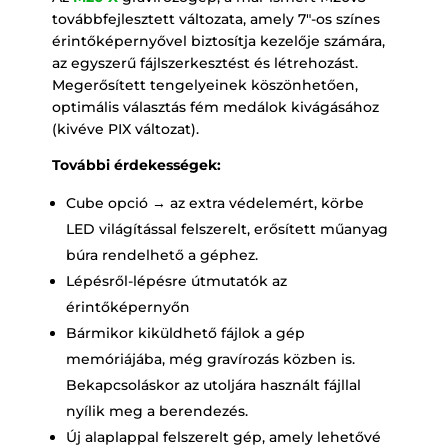
továbbfejlesztett változata, amely 7″-os színes
érintőképernyővel biztosítja kezelője számára,
az egyszerű fájlszerkesztést és létrehozást.
Megerősített tengelyeinek köszönhetően,
optimális választás fém medálok kivágásához
(kivéve PIX változat).
További érdekességek:
Cube opció → az extra védelemért, körbe
LED világítással felszerelt, erősített műanyag
búra rendelhető a géphez.
Lépésről-lépésre útmutatók az
érintőképernyőn
Bármikor kiküldhető fájlok a gép
memóriájába, még gravírozás közben is.
Bekapcsoláskor az utoljára használt fájllal
nyílik meg a berendezés.
Új alaplappal felszerelt gép, amely lehetővé