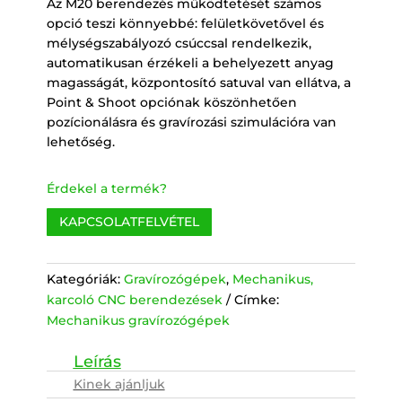
Az M20 berendezés működtetését számos
opció teszi könnyebbé: felületkövetővel és
mélységszabályozó csúccsal rendelkezik,
automatikusan érzékeli a behelyezett anyag
magasságát, központosító satuval van ellátva, a
Point & Shoot opciónak köszönhetően
pozícionálásra és gravírozási szimulációra van
lehetőség.
Érdekel a termék?
KAPCSOLATFELVÉTEL
Kategóriák:
Gravírozógépek
,
Mechanikus,
karcoló CNC berendezések
Címke:
Mechanikus gravírozógépek
Kinek ajánljuk