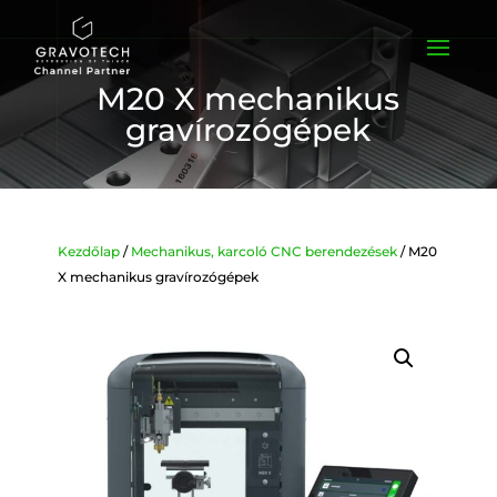
M20 X mechanikus
gravírozógépek
Kezdőlap
/
Mechanikus, karcoló CNC berendezések
/ M20
X mechanikus gravírozógépek