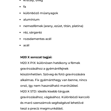
kristály, üveg
fa
különböző műanyagok
alumínium
nemesfémek (arany, ezüst, titán, platina)
réz, sárgaréz
rozsdamentes acél
acél
M20 X sorozat tagjai:
M20 X PIX: különösen hatékony a fémek
gravírozásához a gyémántfejnek
köszönhetően. Szöveg és fotó gravírozására
alkalmas. Fix gyémánthegy van benne, nincs
orsó, így nem használható marótűkkel.
M20 X STD: ideális kisebb tárgyak
gravírozásához, vágásához. Különböző karcoló
és maró szerszámok segítségével lehetővé
teszi a precíz megmunkálást.