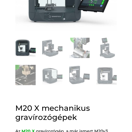
M20 X mechanikus
gravírozógépek
Az
M20 X
gravírozógép, a már ismert M20v3