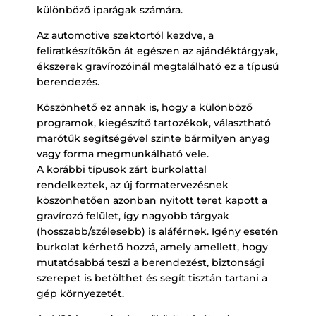
különböző iparágak számára.
Az automotive szektortól kezdve, a
feliratkészítőkön át egészen az ajándéktárgyak,
ékszerek gravírozóinál megtalálható ez a típusú
berendezés.
Köszönhető ez annak is, hogy a különböző
programok, kiegészítő tartozékok, választható
marótűk segítségével szinte bármilyen anyag
vagy forma megmunkálható vele.
A korábbi típusok zárt burkolattal
rendelkeztek, az új formatervezésnek
köszönhetően azonban nyitott teret kapott a
gravírozó felület, így nagyobb tárgyak
(hosszabb/szélesebb) is aláférnek. Igény esetén
burkolat kérhető hozzá, amely amellett, hogy
mutatósabbá teszi a berendezést, biztonsági
szerepet is betölthet és segít tisztán tartani a
gép környezetét.