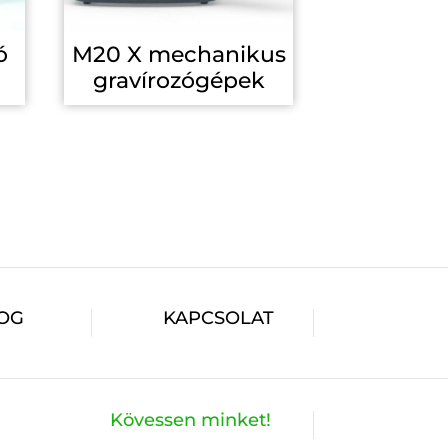
ó
M20 X mechanikus
gravírozógépek
OG
KAPCSOLAT
Kövessen minket!