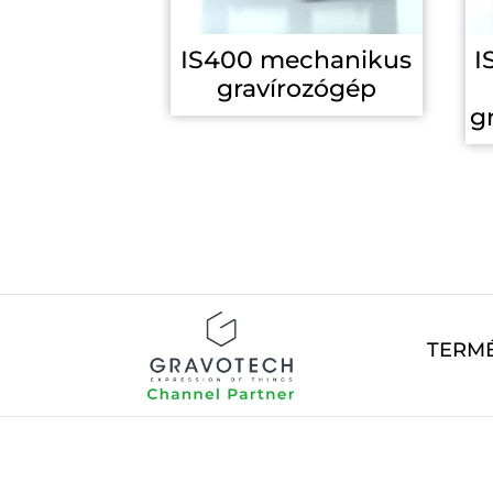
IS400 mechanikus
I
gravírozógép
g
TERM