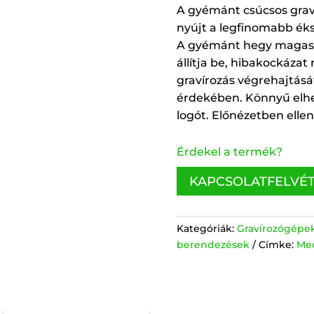
A gyémánt csúcsos graví
nyújt a legfinomabb éks
A gyémánt hegy magas
állítja be, hibakockázat 
gravírozás végrehajtás
érdekében. Könnyű elhe
logót. Előnézetben elle
Érdekel a termék?
KAPCSOLATFELVÉ
Kategóriák:
Gravírozógépe
berendezések
Címke:
Mec