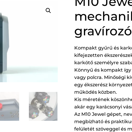
M10 Jewe
mechani
gravíroz
Kompakt gyűrű és karkö
kifejezetten ékszerészek
karkötő személyre szabá
Könnyű és kompakt így t
vagy polcra. Minőségi ki
egy ékszerész környezet
működés közben.
Kis méretének köszönh
akár egy karácsonyi vásá
Az M10 Jewel gépet, nev
megbízható és praktikus
felületét szöveggel és mi