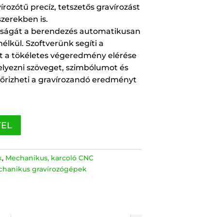
rozótű precíz, tetszetős gravírozást
zerekben is.
ságát a berendezés automatikusan
nélkül. Szoftverünk segíti a
át a tökéletes végeredmény elérése
lyezni szöveget, szimbólumot és
nőrizheti a gravírozandó eredményt
TEL
k
,
Mechanikus, karcoló CNC
hanikus gravírozógépek