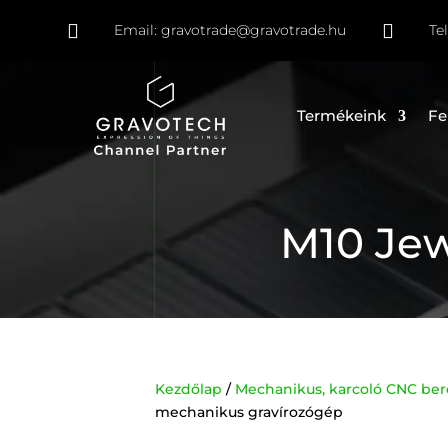


Email:
gravotrade@gravotrade.hu
Te
Termékeink
Fe
M10 Jew
Kezdőlap
/
Mechanikus, karcoló CNC be
mechanikus gravírozógép