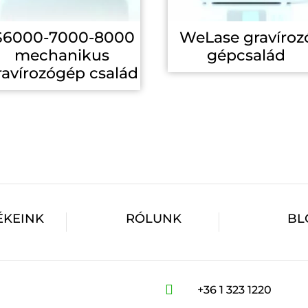
S6000-7000-8000
WeLase gravíroz
mechanikus
gépcsalád
ravírozógép család
ÉKEINK
RÓLUNK
BL

+36 1 323 1220