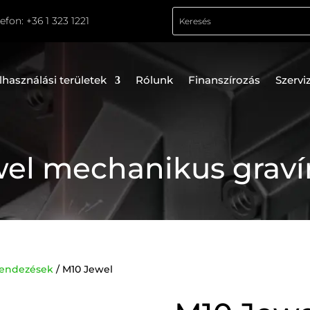
lefon:
+36 1 323 1221
lhasználási területek
Rólunk
Finanszírozás
Szervi
el mechanikus grav
rendezések
/ M10 Jewel