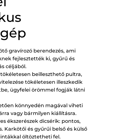
l
kus
ógép
tő gravírozó berendezés, ami
nek fejlesztették ki, gyűrű és
s céljából.
ökéletesen beilleszthető pultra,
vitelezése tökéletesen illeszkedik
be, ügyfelei örömmel fogják látni
etően könnyedén magával viheti
rra vagy bármilyen kiállításra.
es ékszerészek dicsérik: pontos,
. Karkötői és gyűrűi belső és külső
ntákkal öltöztetheti fel.