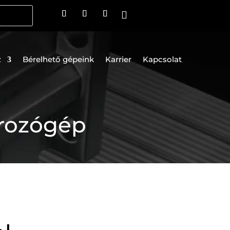

z
Bérelhető gépeink
Karrier
Kapcsolat
írozógép