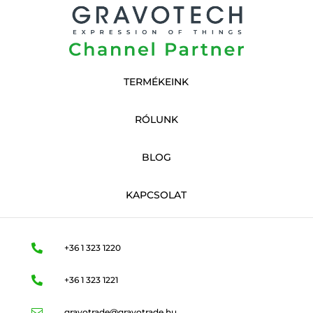
TERMÉKEINK
RÓLUNK
BLOG
KAPCSOLAT

+36 1 323 1220

+36 1 323 1221

gravotrade@gravotrade.hu