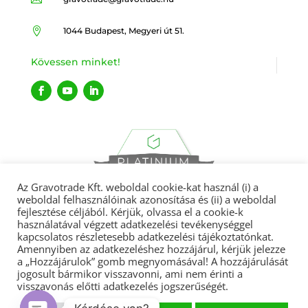

1044 Budapest, Megyeri út 51.
Kövessen minket!
Az Gravotrade Kft. weboldal cookie-kat használ (i) a
weboldal felhasználóinak azonosítása és (ii) a weboldal
fejlesztése céljából. Kérjük, olvassa el a cookie-k
használatával végzett adatkezelési tevékenységgel
kapcsolatos részletesebb adatkezelési tájékoztatónkat.
Amennyiben az adatkezeléshez hozzájárul, kérjük jelezze
Gravotrade 2022 © Minden jog fenntartva.
a „Hozzájárulok” gomb megnyomásával! A hozzájárulását
jogosult bármikor visszavonni, ami nem érinti a
visszavonás előtti adatkezelés jogszerűségét.
Adatvédelmi tájékoztató
|
ÁSZF
|
Garanciális feltételek
|