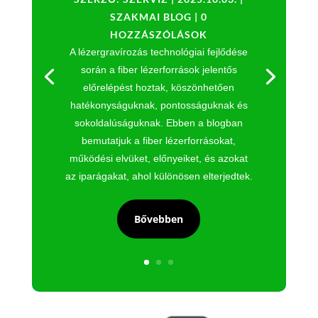
SZAKMAI BLOG
| 0
HOZZÁSZÓLÁSOK
A lézergravírozás technológiai fejlődése
során a fiber lézerforrások jelentős
előrelépést hoztak, köszönhetően
hatékonyságuknak, pontosságuknak és
sokoldalúságuknak. Ebben a blogban
bemutatjuk a fiber lézerforrásokat,
működési elvüket, előnyeiket, és azokat
az iparágakat, ahol különösen elterjedtek.
Bővebben