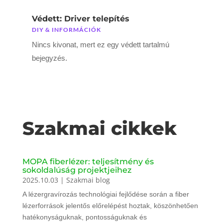
Védett: Driver telepítés
DIY & INFORMÁCIÓK
Nincs kivonat, mert ez egy védett tartalmú
bejegyzés.
Szakmai cikkek
MOPA fiberlézer: teljesítmény és
sokoldalúság projektjeihez
2025.10.03
|
Szakmai blog
A lézergravírozás technológiai fejlődése során a fiber
lézerforrások jelentős előrelépést hoztak, köszönhetően
hatékonyságuknak, pontosságuknak és