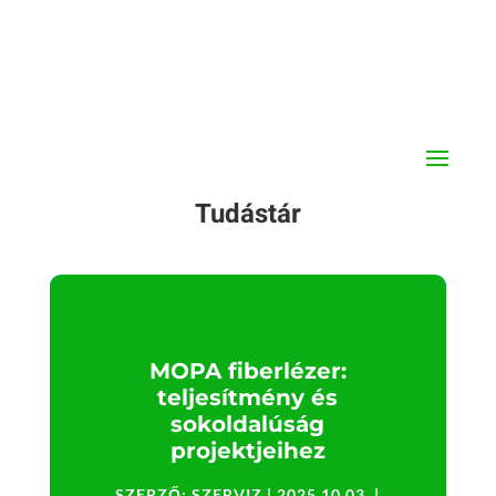
Tudástár
MOPA fiberlézer:
teljesítmény és
sokoldalúság
projektjeihez
SZERZŐ:
SZERVIZ
|
2025.10.03.
|