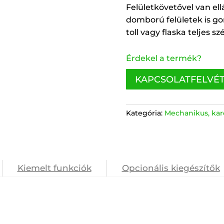
Felületkövetővel van el
domború felületek is go
toll vagy flaska teljes s
Érdekel a termék?
KAPCSOLATFELVÉ
Kategória:
Mechanikus, ka
Kiemelt funkciók
Opcionális kiegészítők