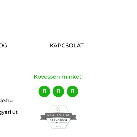
OG
KAPCSOLAT
Kövessen minket!
de.hu
yeri út