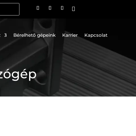

z
Bérelhető gépeink
Karrier
Kapcsolat
ozógép