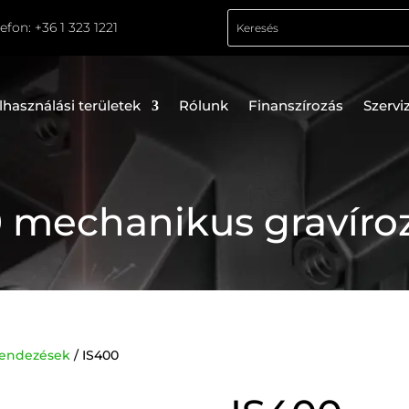
lefon:
+36 1 323 1221
lhasználási területek
Rólunk
Finanszírozás
Szervi
 mechanikus gravír
rendezések
/ IS400