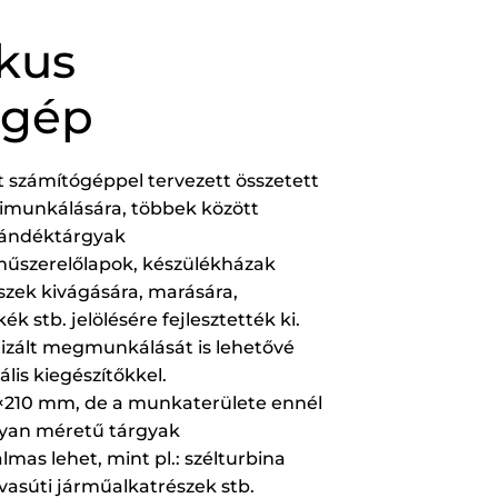
kus
ógép
 számítógéppel tervezett összetett
kimunkálására, többek között
ajándéktárgyak
űszerelőlapok, készülékházak
észek kivágására, marására,
ék stb. jelölésére fejlesztették ki.
atizált megmunkálását is lehetővé
ális kiegészítőkkel.
05×210 mm, de a munkaterülete ennél
olyan méretű tárgyak
mas lehet, mint pl.: szélturbina
 vasúti járműalkatrészek stb.