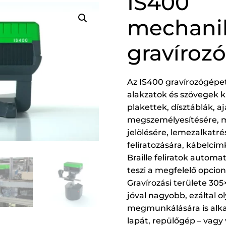
IS400
mechani
gravíroz
Az IS400 gravírozógépet
alakzatok és szövegek 
plakettek, dísztáblák, 
megszemélyesítésére, m
jelölésére, lemezalkatr
feliratozására, kábelcímk
Braille feliratok autom
teszi a megfelelő opcion
Gravírozási területe 3
jóval nagyobb, ezáltal 
megmunkálására is alkal
lapát, repülőgép – vagy