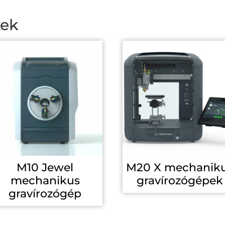
kek
M10 Jewel
M20 X mechanik
mechanikus
gravírozógépek
gravírozógép