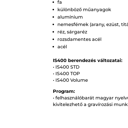
fa
különböző műanyagok
alumínium
nemesfémek (arany, ezüst, titá
réz, sárgaréz
rozsdamentes acél
acél
IS400 berendezés változatai:
• IS400 STD
• IS400 TOP
• IS400 Volume
Program:
• felhasználóbarát magyar nyel
kivitelezhető a gravírozási mun