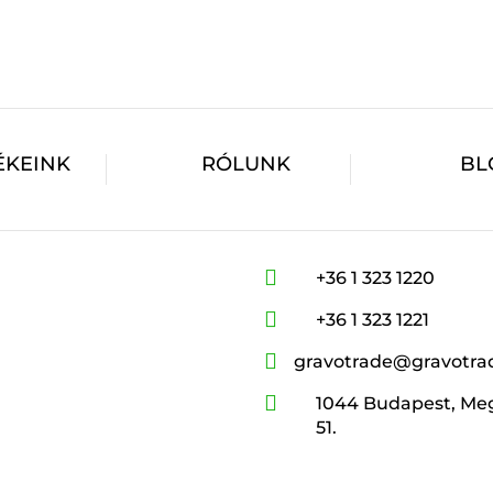
ÉKEINK
RÓLUNK
BL

+36 1 323 1220

+36 1 323 1221

gravotrade@gravotra

1044 Budapest, Meg
51.