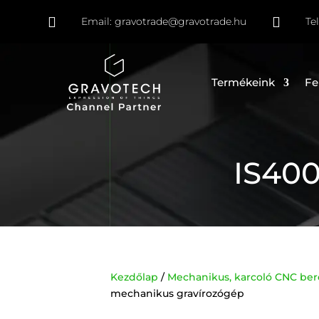


Email:
gravotrade@gravotrade.hu
Te
Termékeink
Fe
IS400
Kezdőlap
/
Mechanikus, karcoló CNC be
mechanikus gravírozógép