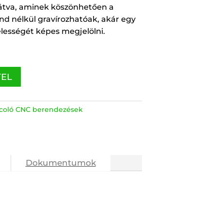
látva, aminek köszönhetően a
nd nélkül gravírozhatóak, akár egy
zélességét képes megjelölni.
TEL
rcoló CNC berendezések
Dokumentumok