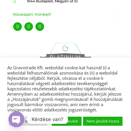

1044 Budapest, Megyeri út 51.
Kövessen minket!
Az Gravotrade Kft. weboldal cookie-kat használ (i) a
weboldal felhasználóinak azonosítása és (ii) a weboldal
fejlesztése céljából. Kérjük, olvassa el a cookie-k
használatával végzett adatkezelési tevékenységgel
kapcsolatos részletesebb adatkezelési tájékoztatónkat.
Amennyiben az adatkezeléshez hozzájárul, kérjük jelezze
Gravotrade 2022 © Minden jog fenntartva.
a „Hozzájárulok” gomb megnyomásával! A hozzájárulását
jogosult bármikor visszavonni, ami nem érinti a
visszavonás előtti adatkezelés jogszerűségét.
Adatvédelmi tájékoztató
|
ÁSZF
|
Garanciális feltételek
|
Kérdése van?
Végfelhasználói licencszerződés
|
Cégcsoport
Cookie beállítások
Hozzájárulok
Nem járulok hozzá
Open