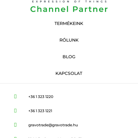
TERMÉKEINK
RÓLUNK
BLOG
KAPCSOLAT

+36 1 323 1220

+36 1 323 1221

gravotrade@gravotrade.hu