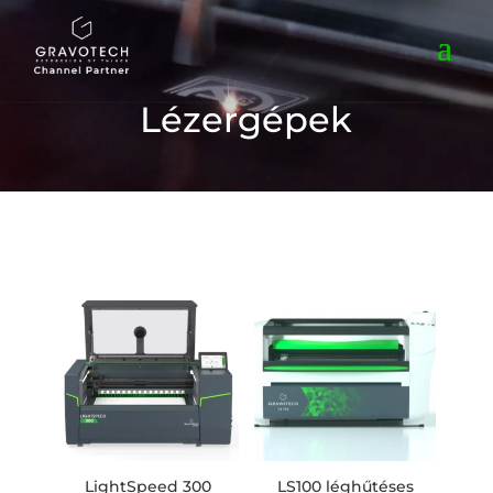
Lézergépek
LightSpeed 300
LS100 léghűtéses