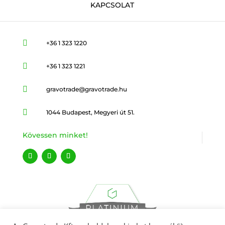
KAPCSOLAT

+36 1 323 1220

+36 1 323 1221

gravotrade@gravotrade.hu

1044 Budapest, Megyeri út 51.
Kövessen minket!