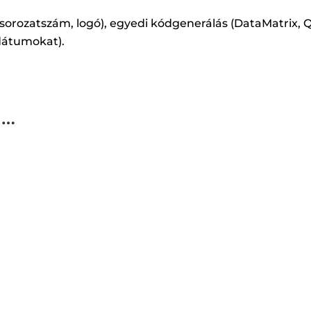
, sorozatszám, logó), egyedi kódgenerálás (DataMatrix, Q
 dátumokat).
g…