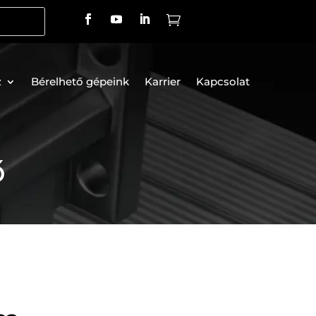

z
Bérelhető gépeink
Karrier
Kapcsolat
ő