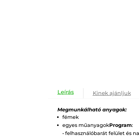
Kinek ajánljuk
Megmunkálható anyagok:
fémek
egyes műanyagok
Program
:
• felhasználóbarát felület és 