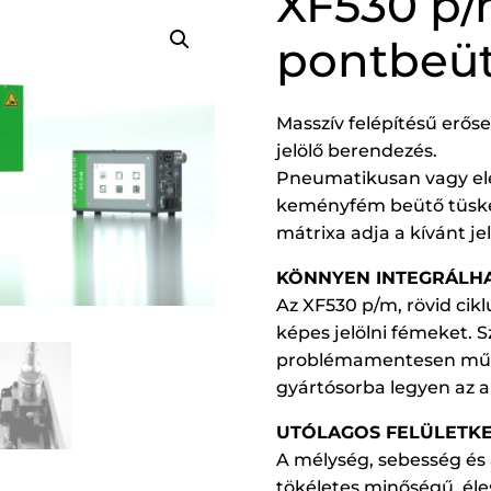
XF530 p
pontbeü
Masszív felépítésű erős
jelölő berendezés.
Pneumatikusan vagy el
keményfém beütő tüskév
mátrixa adja a kívánt jel
KÖNNYEN INTEGRÁLHA
Az XF530 p/m, rövid cik
képes jelölni fémeket. 
problémamentesen műkö
gyártósorba legyen az a
UTÓLAGOS FELÜLETK
A mélység, sebesség és a
tökéletes minőségű, éle