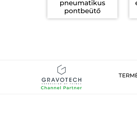
pneumatikus
pontbeütő
TERM