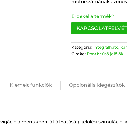
motorszámának azonosí
Érdekel a termék?
KAPCSOLATFELVÉ
Kategória:
Integrálható, k
Címke:
Pontbeütő jelölők
Kiemelt funkciók
Opcionális kiegészítők
navigáció a menükben, átláthatóság, jelölési szimuláció