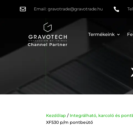

Email:
gravotrade@gravotrade.hu

Te
Termékeink
Fe
Kezdőlap
/
Integrálható, karcoló és po
XF530 p/m pontbeütő