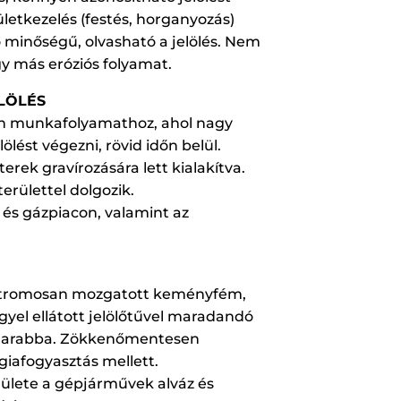
ületkezelés (festés, horganyozás)
 minőségű, olvasható a jelölés. Nem
gy más eróziós folyamat.
LÖLÉS
yan munkafolyamathoz, ahol nagy
ölést végezni, rövid időn belül.
erek gravírozására lett kialakítva.
területtel dolgozik.
 és gázpiacon, valamint az
ktromosan mozgatott keményfém,
yel ellátott jelölőtűvel maradandó
kadarabba. Zökkenőmentesen
iafogyasztás mellett.
erülete a gépjárművek alváz és