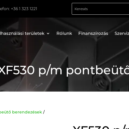
lefon:
+36 1 323 1221
lhasználási területek
Rólunk
Finanszírozás
Szervi
XF530 p/m pontbeüt
ntbeütő berendezések
/