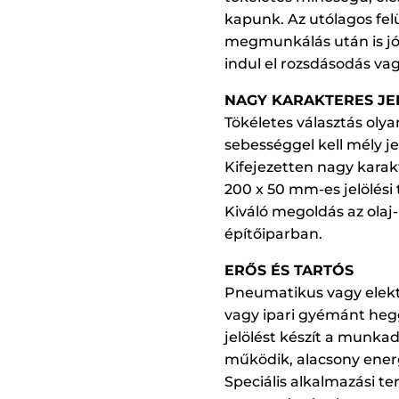
kapunk. Az utólagos fel
megmunkálás után is jó
indul el rozsdásodás va
NAGY KARAKTERES JE
Tökéletes választás ol
sebességgel kell mély jel
Kifejezetten nagy karakt
200 x 50 mm-es jelölési 
Kiváló megoldás az olaj-
építőiparban.
ERŐS ÉS TARTÓS
Pneumatikus vagy ele
vagy ipari gyémánt hegg
jelölést készít a mun
működik, alacsony energ
Speciális alkalmazási t