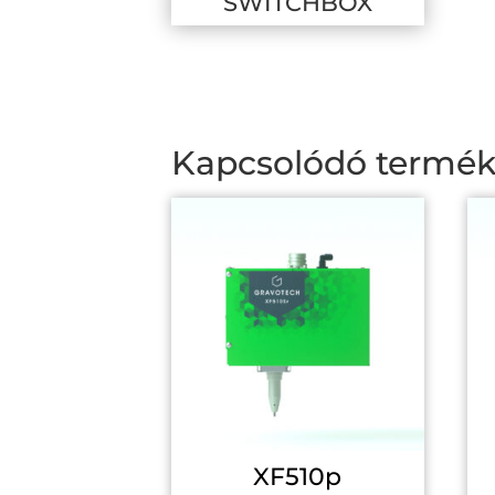
SWITCHBOX
Kapcsolódó termé
XF510p