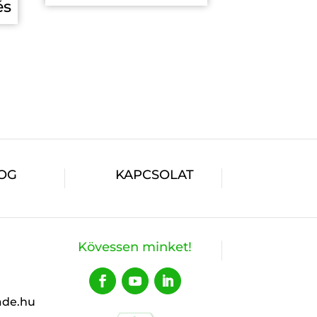
és
OG
KAPCSOLAT
Kövessen minket!
ade.hu