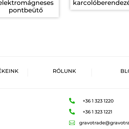
elektromágneses
karcolóberendez
pontbeütő
ÉKEINK
RÓLUNK
BL

+36 1 323 1220

+36 1 323 1221

gravotrade@gravotr