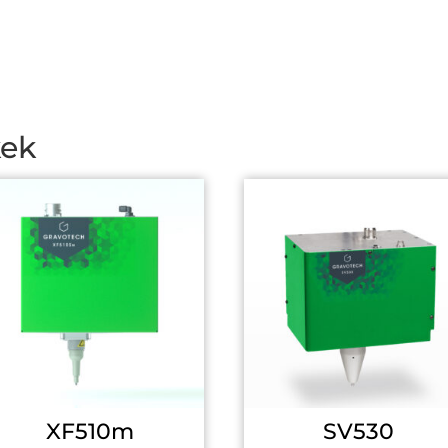
kek
XF510m
SV530