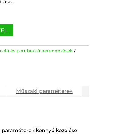
tása.
TEL
arcoló és pontbeütő berendezések
Műszaki paraméterek
, a paraméterek könnyű kezelése