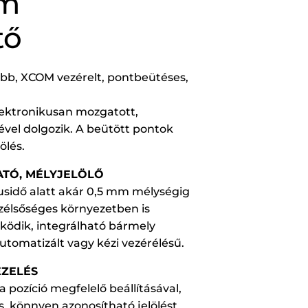
/m
tő
ebb, XCOM vezérelt, pontbeütéses,
ektronikusan mozgatott,
el dolgozik. A beütött pontok
ölés.
TÓ, MÉLYJELÖLŐ
lusidő alatt akár 0,5 mm mélységig
Szélsőséges környezetben is
dik, integrálható bármely
utomatizált vagy kézi vezérélésű.
EZELÉS
 pozíció megfelelő beállításával,
s, könnyen azonosítható jelölést