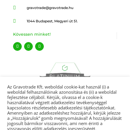

gravotrade@gravotrade.hu

1044 Budapest, Megyeri út 51.
Kövessen minket!
Az Gravotrade Kft. weboldal cookie-kat használ (i) a
weboldal felhasználóinak azonosítása és (ii) a weboldal
fejlesztése céljából. Kérjük, olvassa el a cookie-k
használatával végzett adatkezelési tevékenységgel
kapcsolatos részletesebb adatkezelési tájékoztatónkat.
Amennyiben az adatkezeléshez hozzájárul, kérjük jelezze
Gravotrade 2022 © Minden jog fenntartva.
a „Hozzájárulok” gomb megnyomásával! A hozzájárulását
jogosult bármikor visszavonni, ami nem érinti a
visszavonás előtti adatkezelés jogszerűségét.