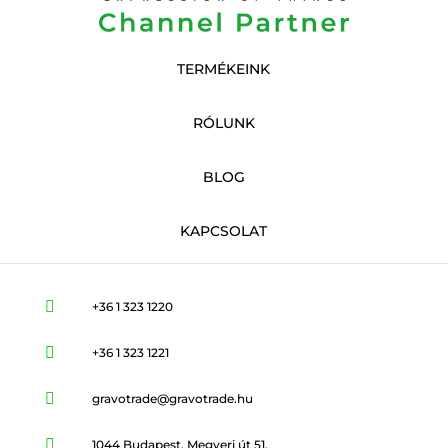
TERMÉKEINK
RÓLUNK
BLOG
KAPCSOLAT

+36 1 323 1220

+36 1 323 1221

gravotrade@gravotrade.hu

1044 Budapest, Megyeri út 51.