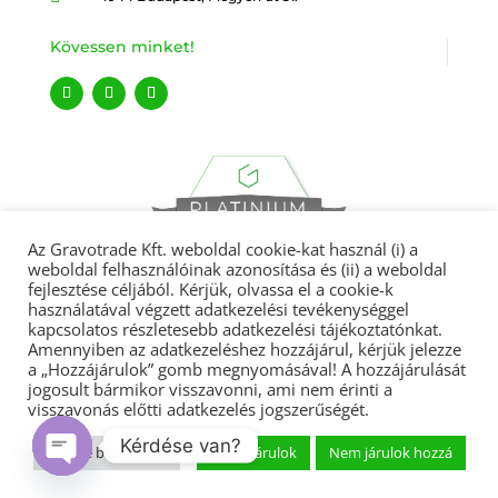
Kövessen minket!
Az Gravotrade Kft. weboldal cookie-kat használ (i) a
weboldal felhasználóinak azonosítása és (ii) a weboldal
fejlesztése céljából. Kérjük, olvassa el a cookie-k
használatával végzett adatkezelési tevékenységgel
kapcsolatos részletesebb adatkezelési tájékoztatónkat.
Amennyiben az adatkezeléshez hozzájárul, kérjük jelezze
Gravotrade 2022 © Minden jog fenntartva.
a „Hozzájárulok” gomb megnyomásával! A hozzájárulását
jogosult bármikor visszavonni, ami nem érinti a
visszavonás előtti adatkezelés jogszerűségét.
Adatvédelmi tájékoztató
|
ÁSZF
|
Garanciális feltételek
|
Kérdése van?
Végfelhasználói licencszerződés
|
Cégcsoport
Cookie beállítások
Hozzájárulok
Nem járulok hozzá
Open