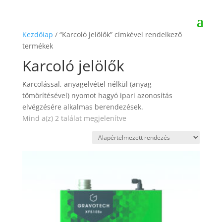
Kezdőlap
/ “Karcoló jelölők” címkével rendelkező
termékek
Karcoló jelölők
Karcolással, anyagelvétel nélkül (anyag
tömörítésével) nyomot hagyó ipari azonosítás
elvégzésére alkalmas berendezések.
Mind a(z) 2 találat megjelenítve