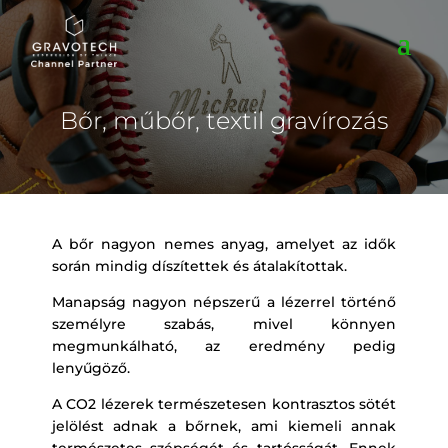
Bőr, műbőr, textil gravírozás
A bőr nagyon nemes anyag, amelyet az idők
során mindig díszítettek és átalakítottak.
Manapság nagyon népszerű a lézerrel történő
személyre szabás, mivel könnyen
megmunkálható, az eredmény pedig
lenyűgöző.
A CO2 lézerek természetesen kontrasztos sötét
jelölést adnak a bőrnek, ami kiemeli annak