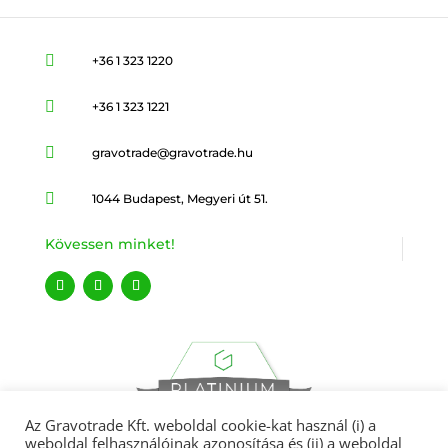

+36 1 323 1220

+36 1 323 1221

gravotrade@gravotrade.hu

1044 Budapest, Megyeri út 51.
Kövessen minket!
Az Gravotrade Kft. weboldal cookie-kat használ (i) a
weboldal felhasználóinak azonosítása és (ii) a weboldal