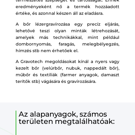
természetes szépségét és tartósságát. Ennek
eredményeként nő a termék hozzáadott
értéke, és azonnal készen áll az eladásra.
A bőr lézergravírozása egy precíz eljárás,
lehetővé teszi olyan minták létrehozását,
amelyek más technikákkal, mint például
dombornyomás, faragás, melegbélyegzés,
hímzés stb nem érhetőek el.
A Gravotech megoldásokat kínál a nyers vagy
kezelt bőr (velúrbőr, nubuk, nappedált bőr),
műbőr és textíliák (farmer anyagok, damaszt
terítők stb) vágására és gravírozására.
Az alapanyagok, számos
területen megtalálhatóak: