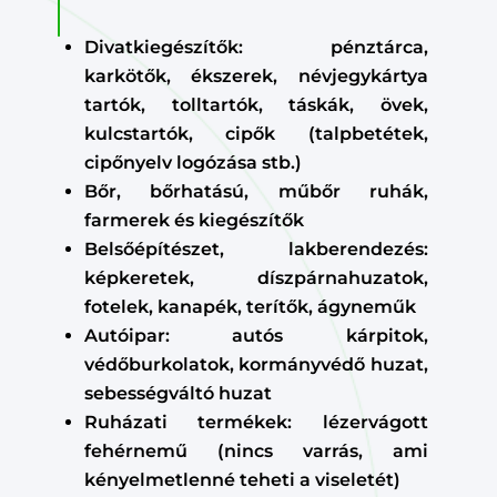
Divatkiegészítők: pénztárca,
karkötők, ékszerek, névjegykártya
tartók, tolltartók, táskák, övek,
kulcstartók, cipők (talpbetétek,
cipőnyelv logózása stb.)
Bőr, bőrhatású, műbőr ruhák,
farmerek és kiegészítők
Belsőépítészet, lakberendezés:
képkeretek, díszpárnahuzatok,
fotelek, kanapék, terítők, ágyneműk
Autóipar: autós kárpitok,
védőburkolatok, kormányvédő huzat,
sebességváltó huzat
Ruházati termékek: lézervágott
fehérnemű (nincs varrás, ami
kényelmetlenné teheti a viseletét)