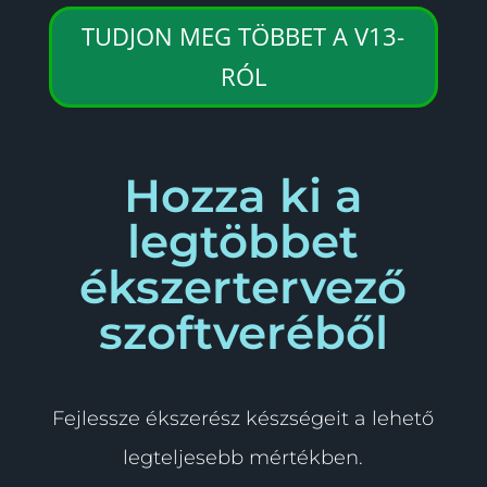
TUDJON MEG TÖBBET A V13-
RÓL
Hozza ki a
legtöbbet
ékszertervező
szoftveréből
Fejlessze ékszerész készségeit a lehető
legteljesebb mértékben.