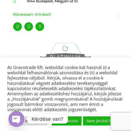

1044 Budapest, Megyeri út 51.
Kövessen minket!
Az Gravotrade Kft. weboldal cookie-kat használ (i) a
weboldal felhasználóinak azonosítása és (ii) a weboldal
fejlesztése céljából. Kérjük, olvassa el a cookie-k
használatával végzett adatkezelési tevékenységgel
kapcsolatos részletesebb adatkezelési tájékoztatónkat.
Amennyiben az adatkezeléshez hozzájárul, kérjük jelezze
Gravotrade 2022 © Minden jog fenntartva.
a „Hozzájárulok” gomb megnyomásával! A hozzájárulását
jogosult bármikor visszavonni, ami nem érinti a
visszavonás előtti adatkezelés jogszerűségét.
Adatvédelmi tájékoztató
|
ÁSZF
|
Garanciális feltételek
|
Kérdése van?
Cookie beállítások
Hozzájárulok
Nem járulok hozzá
Végfelhasználói licencszerződés
|
Cégcsoport
Open