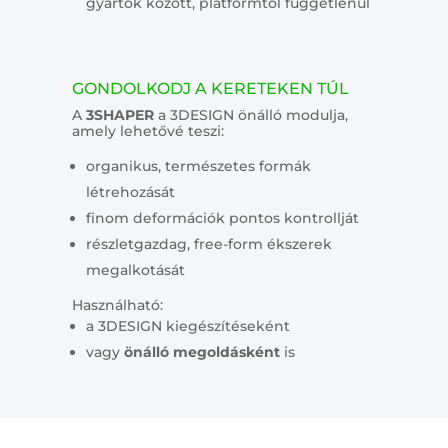
gyártók között, platformtól függetlenül
GONDOLKODJ A KERETEKEN TÚL
A
3SHAPER
a 3DESIGN önálló modulja,
amely lehetővé teszi:
organikus, természetes formák
létrehozását
finom deformációk pontos kontrollját
részletgazdag, free-form ékszerek
megalkotását
Használható:
a 3DESIGN kiegészítéseként
vagy
önálló megoldásként
is