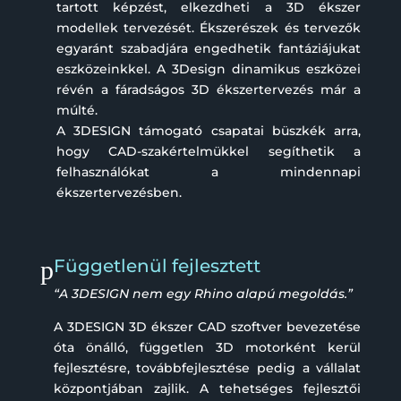
tartott képzést, elkezdheti a 3D ékszer
modellek tervezését. Ékszerészek és tervezők
egyaránt szabadjára engedhetik fantáziájukat
eszközeinkkel. A 3Design dinamikus eszközei
révén a fáradságos 3D ékszertervezés már a
múlté.
A 3DESIGN támogató csapatai büszkék arra,
hogy CAD-szakértelmükkel segíthetik a
felhasználókat a mindennapi
ékszertervezésben.
p
Függetlenül fejlesztett
“A 3DESIGN nem egy Rhino alapú megoldás.”
A 3DESIGN 3D ékszer CAD szoftver bevezetése
óta önálló, független 3D motorként kerül
fejlesztésre, továbbfejlesztése pedig a vállalat
központjában zajlik. A tehetséges fejlesztői