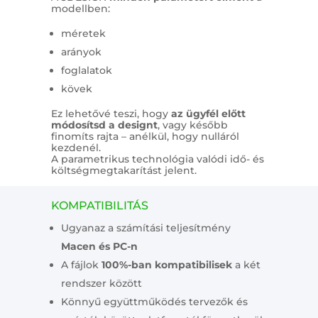
modellben:
méretek
arányok
foglalatok
kövek
Ez lehetővé teszi, hogy
az ügyfél előtt
módosítsd a designt
, vagy később
finomíts rajta – anélkül, hogy nulláról
kezdenél.
A parametrikus technológia valódi idő- és
költségmegtakarítást jelent.
KOMPATIBILITÁS
Ugyanaz a számítási teljesítmény
Macen és PC-n
A fájlok
100%-ban kompatibilisek
a két
rendszer között
Könnyű együttműködés tervezők és