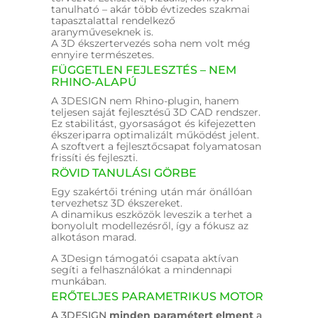
tanulható – akár több évtizedes szakmai
tapasztalattal rendelkező
aranyműveseknek is.
A 3D ékszertervezés soha nem volt még
ennyire természetes.
FÜGGETLEN FEJLESZTÉS – NEM
RHINO-ALAPÚ
A 3DESIGN nem Rhino-plugin, hanem
teljesen saját fejlesztésű 3D CAD rendszer.
Ez stabilitást, gyorsaságot és kifejezetten
ékszeriparra optimalizált működést jelent.
A szoftvert a fejlesztőcsapat folyamatosan
frissíti és fejleszti.
RÖVID TANULÁSI GÖRBE
Egy szakértői tréning után már önállóan
tervezhetsz 3D ékszereket.
A dinamikus eszközök leveszik a terhet a
bonyolult modellezésről, így a fókusz az
alkotáson marad.
A 3Design támogatói csapata aktívan
segíti a felhasználókat a mindennapi
munkában.
ERŐTELJES PARAMETRIKUS MOTOR
A 3DESIGN
minden paramétert elment
a