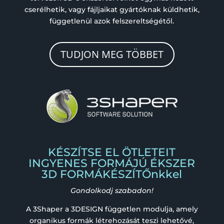
cserélhetik, vagy fájljaikat gyártóknak küldhetik,
függetlenül azok felszereltségétől.
TUDJON MEG TÖBBET
KÉSZÍTSE EL ÖTLETEIT
INGYENES FORMÁJÚ ÉKSZER
3D FORMÁKÉSZÍTŐnkkel
Gondolkodj szabadon!
A 3Shaper a 3DESIGN független modulja, amely
organikus formák létrehozását teszi lehetővé,