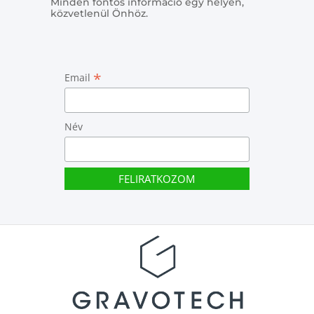
Minden fontos információ egy helyen,
közvetlenül Önhöz.
*
Email
Név