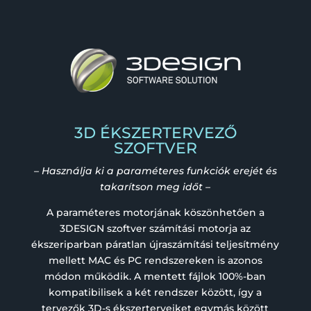
3D ÉKSZERTERVEZŐ
SZOFTVER
– Használja ki a paraméteres funkciók erejét és
takarítson meg időt –
A paraméteres motorjának köszönhetően a
3DESIGN szoftver számítási motorja az
ékszeriparban páratlan újraszámítási teljesítmény
mellett MAC és PC rendszereken is azonos
módon működik. A mentett fájlok 100%-ban
kompatibilisek a két rendszer között, így a
tervezők 3D-s ékszerterveiket egymás között