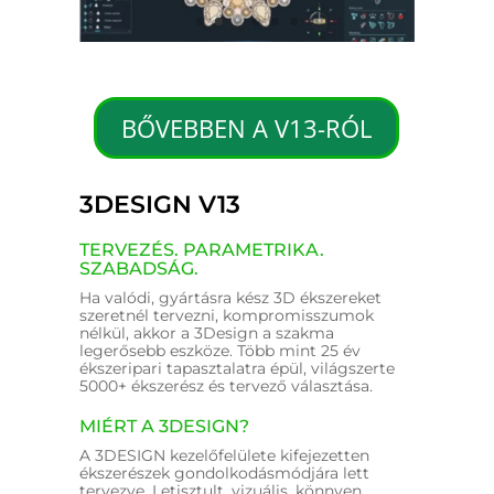
BŐVEBBEN A V13-RÓL
3DESIGN V13
TERVEZÉS. PARAMETRIKA.
SZABADSÁG.
Ha valódi, gyártásra kész 3D ékszereket
szeretnél tervezni, kompromisszumok
nélkül, akkor a 3Design a szakma
legerősebb eszköze. Több mint 25 év
ékszeripari tapasztalatra épül, világszerte
5000+ ékszerész és tervező választása.
MIÉRT A 3DESIGN?
A 3DESIGN kezelőfelülete kifejezetten
ékszerészek gondolkodásmódjára lett
tervezve. Letisztult, vizuális, könnyen