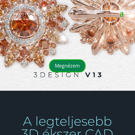
Megnézem
A legteljesebb
3D ékszer CAD