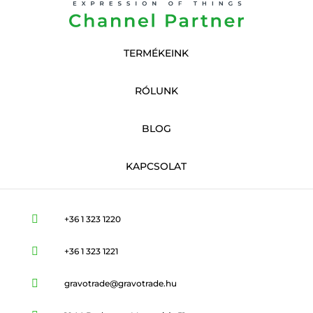
TERMÉKEINK
RÓLUNK
BLOG
KAPCSOLAT

+36 1 323 1220

+36 1 323 1221

gravotrade@gravotrade.hu