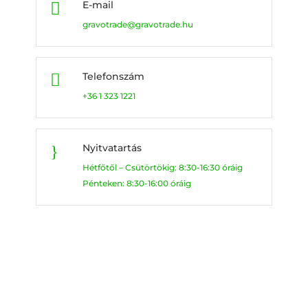
E-mail

gravotrade@gravotrade.hu
Telefonszám

+36 1 323 1221
Nyitvatartás
}
Hétfőtől – Csütörtökig: 8:30-16:30 óráig
Pénteken: 8:30-16:00 óráig