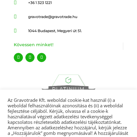

+36 1 323 1221

gravotrade@gravotrade.hu

1044 Budapest, Megyeri út 51.
Kövessen minket!
Az Gravotrade Kft. weboldal cookie-kat használ (i) a
weboldal felhasználóinak azonosítása és (ii) a weboldal
fejlesztése céljából. Kérjük, olvassa el a cookie-k
használatával végzett adatkezelési tevékenységgel
kapcsolatos részletesebb adatkezelési tájékoztatónkat.
Amennyiben az adatkezeléshez hozzájárul, kérjük jelezze
Gravotrade 2022 © Minden jog fenntartva.
a „Hozzájárulok” gomb megnyomásával! A hozzájárulását