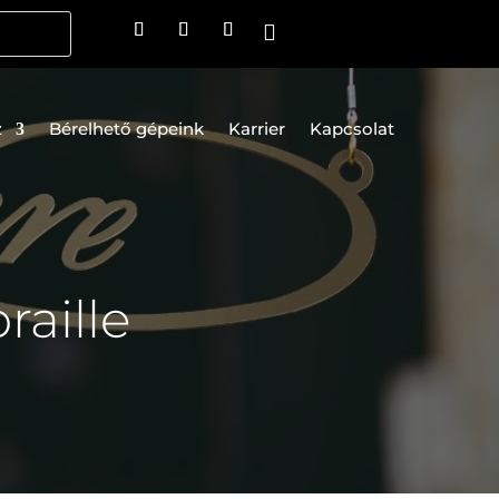

z
Bérelhető gépeink
Karrier
Kapcsolat
raille