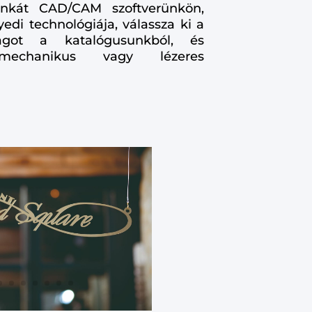
kát CAD/CAM szoftverünkön,
di technológiája, válassza ki a
agot a katalógusunkból, és
echanikus vagy lézeres