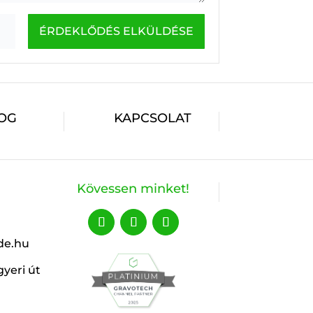
ÉRDEKLŐDÉS ELKÜLDÉSE
OG
KAPCSOLAT
Kövessen minket!
de.hu
yeri út