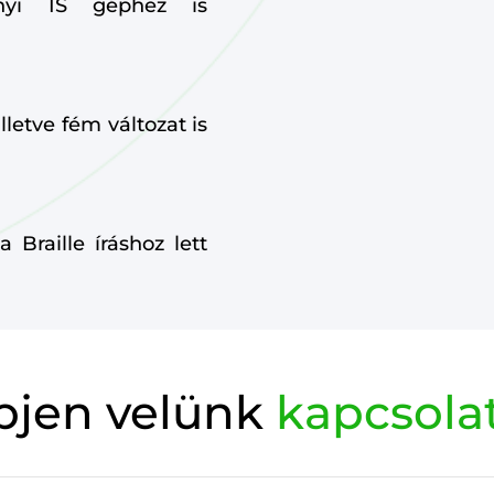
nnyi IS géphez is
lletve fém változat is
a Braille íráshoz lett
pjen velünk
kapcsola