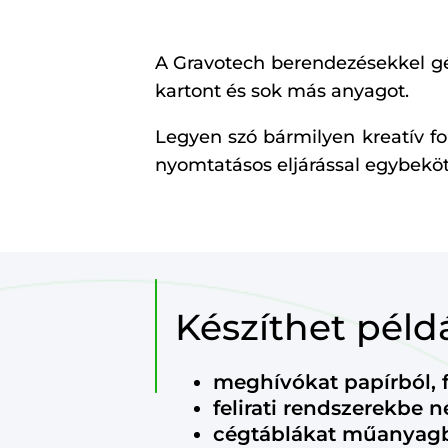
A Gravotech berendezésekkel gé
kartont és sok más anyagot.
Legyen szó bármilyen kreatív 
nyomtatásos eljárással egybekötn
Készíthet példá
meghívókat papírból, f
felirati rendszerekbe n
cégtáblákat műanyagbó