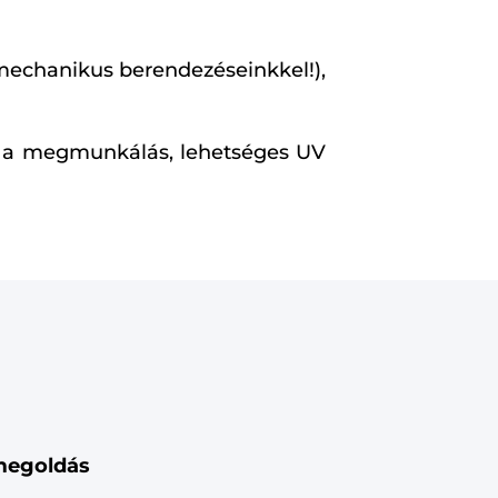
mechanikus berendezéseinkkel!),
ó a megmunkálás, lehetséges UV
 megoldás