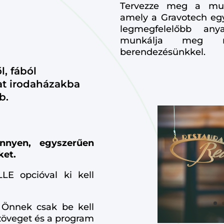
Tervezze meg a mun
amely a Gravotech egye
legmegfelelőbb any
munkálja meg m
berendezésünkkel.
l, fából
at irodaházakba
b.
nnyen, egyszerűen
ket.
LE opcióval ki kell
y Önnek csak be kell
 szöveget és a program