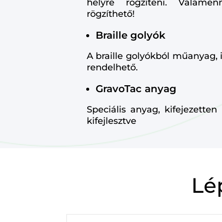
helyre rögzíteni. Valame
rögzíthető!
Braille golyók
A braille golyókból műanyag, i
rendelhető.
GravoTac anyag
Speciális anyag, kifejezetten 
kifejlesztve
Lé