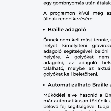
egy gombnyomás után átalakít
A programon kívül még az 
állnak rendelkezésére:
Braille adagoló
Önnek nem kell mást tennie, m
helyét kimélyíteni gravíro
adagoló segítségével belőni 
helyére. A golyókat nem 
adagolni, az adagoló bel
található, melybe az aktuá
golyókat kell beletölteni.
Automatizálható Braille
Működési elve hasonló a Brail
már automatikusan történik 
belövő fej segítségével tudja