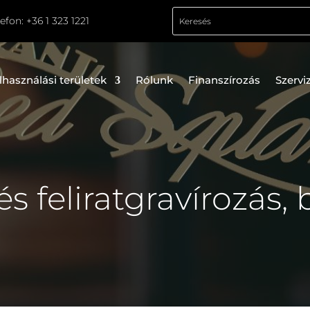
lefon:
+36 1 323 1221
lhasználási területek
Rólunk
Finanszírozás
Szervi
s feliratgravírozás, b