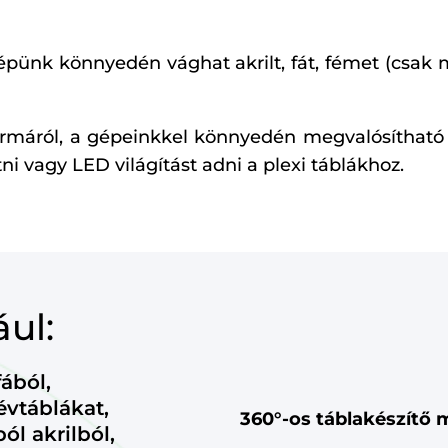
pünk könnyedén vághat akrilt, fát, fémet (csak 
formáról, a gépeinkkel könnyedén megvalósíthat
i vagy LED világítást adni a plexi táblákhoz.
ul:
ából,
évtáblákat,
360°-os táblakészítő
l akrilból,