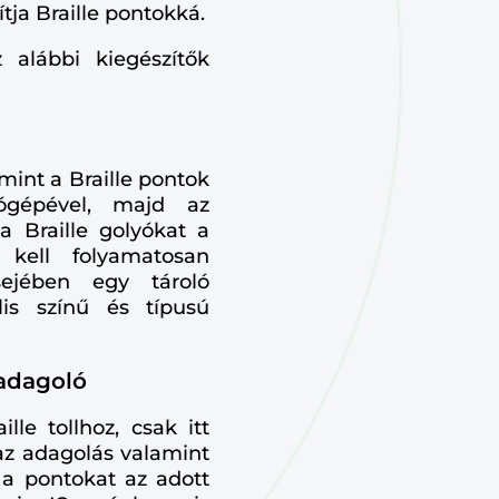
ja Braille pontokká.
alábbi kiegészítők
int a Braille pontok
zógépével, majd az
a Braille golyókat a
kell folyamatosan
sejében egy tároló
lis színű és típusú
 adagoló
le tollhoz, csak itt
az adagolás valamint
 a pontokat az adott