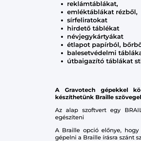
reklámtáblákat,
emléktáblákat rézből,
sírfeliratokat
hirdető táblékat
névjegykártyákat
étlapot papírból, bőrbő
balesetvédelmi táblák
útbaigazító táblákat st
A Gravotech gépekkel kö
készíthetünk Braille szövege
Az alap szoftvert egy BRAIL
egészíteni
A Braille opció előnye, hog
gépelni a Braille írásra szánt