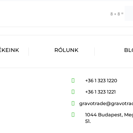
=
8 + 8
ÉKEINK
RÓLUNK
BL

+36 1 323 1220

+36 1 323 1221

gravotrade@gravotra

1044 Budapest, Meg
51.