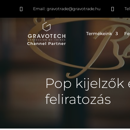


Email:
gravotrade@gravotrade.hu
Te
Termékeink
Fe
Pop kijelzők é
feliratozás