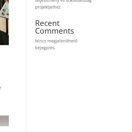
teljesítmény és sokoldalúság
projektjeihez
Recent
Comments
Nincs megjeleníthető
bejegyzés.
z