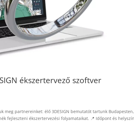
IGN ékszertervező szoftver
uk meg partnereinket: élő 3DESIGN bemutatót tartunk Budapesten
nék fejleszteni ékszertervezési folyamataikat. 📍 Időpont és helyszí