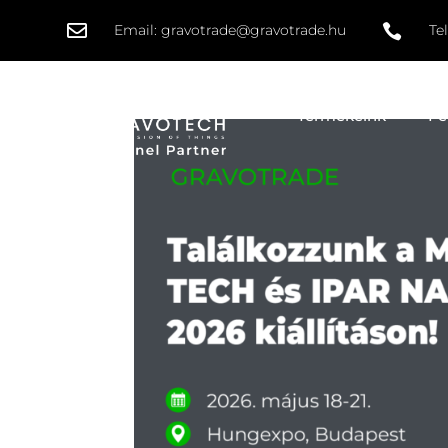

Email:
gravotrade@gravotrade.hu

Te
Termékeink
Fe