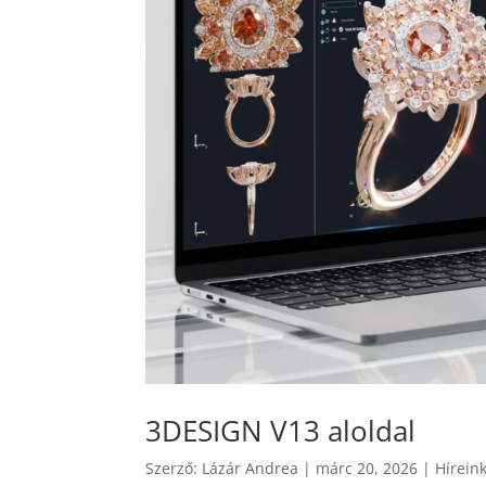
3DESIGN V13 aloldal
Szerző:
Lázár Andrea
|
márc 20, 2026
|
Hírein