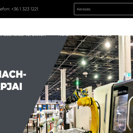
lefon:
+36 1 323 1221
lhasználási területek
Rólunk
Finanszírozás
Szervi