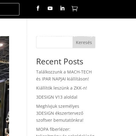

z
Bérelhető gépeink
Karrier
Kapcsolat
Keresés
Recent Posts
Találkozzunk a MACH-TECH
és IPAR NAPJAI kiállításon!
Kiállítók leszünk a ZKK-n!
3DESIGN V13 aloldal
Meghívjuk személyes
3DESIGN ékszertervező
szoftver bemutatónkra!
MOPA fiberlézer: